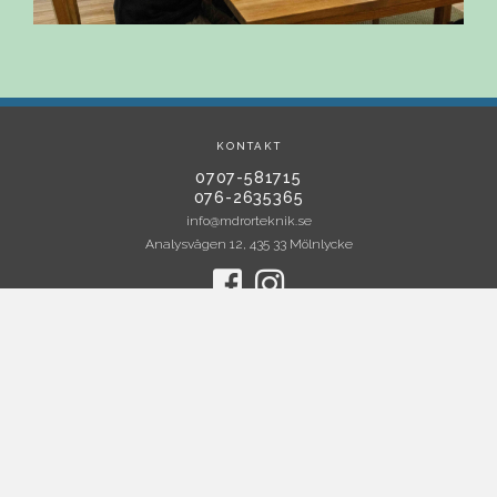
KONTAKT
0707-581715
076-2635365
info@mdrorteknik.se
Analysvägen 12, 435 33 Mölnlycke
MENU
Hem
Om oss
Tjänster
Projekt
Kvalitet & Miljö